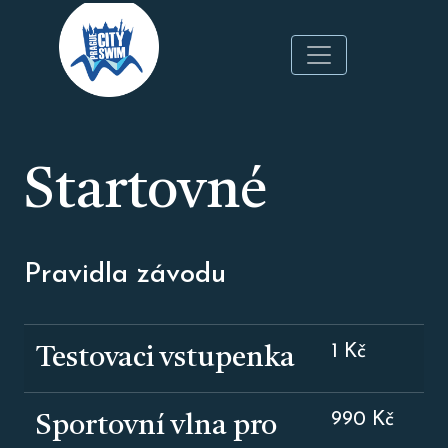
Přejít
k
hlavnímu
obsahu
Startovné
Pravidla závodu
1 Kč
Testovaci vstupenka
990 Kč
Sportovní vlna pro