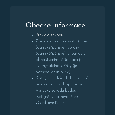
Obecné informace.
Pravidla závodu
Závodníci mohou využít šatny
(dámské/pánské), sprchy
(dámské/pánské) a lounge s
občerstvením. V šatnách jsou
uzamykatelné skříňky (je
potřeba vložit 5 Kč).
Každý závodník obdrží vstupní
balíček od našich sponzorů.
Výsledky závodu budou
zveřejněny po závodě ve
výsledkové listině