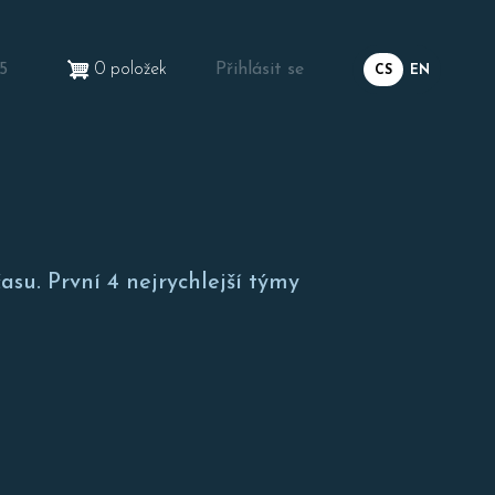
User
5
0 položek
Přihlásit se
CS
EN
account
menu
su. První 4 nejrychlejší týmy