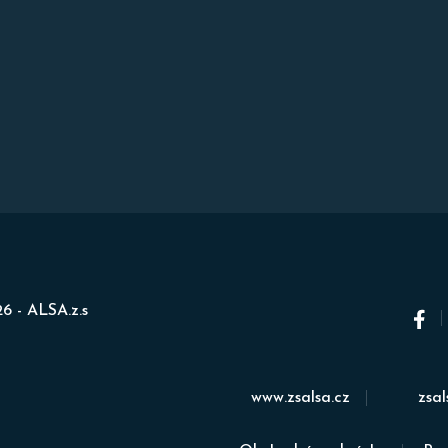
6 - ALSA.z.s
www.zsalsa.cz
zsa