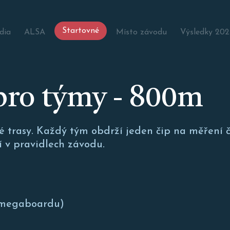
Startovné
dia
ALSA
Místo závodu
Výsledky 202
ro týmy - 800m
é trasy. Každý tým obdrží jeden čip na měření ča
í v pravidlech závodu.
í megaboardu)