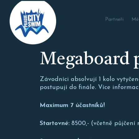
Přejít
k
Hlavní
hlavnímu
Partneři
Mé
navigace
obsahu
Megaboard p
Závodníci absolvují 1 kolo vytyčen
postupují do finále. Více informac
Maximum 7 účastníků!
Startovné:
8500,- (včetně půjčen