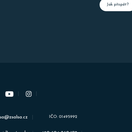
Jak
Jak přispět?
přispět
IČO: 01495992
lsa@zsalsa.cz